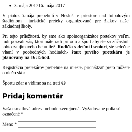
3. mája 2017
16. mája 2017
V piatok 5.mája prebehnú v Nesluši v priestore nad futbalovým
štadiónom turistické preteky organizované pre žiakov našej
základnej školy.
Pri tejto príležitosti, by sme ako spoluorganizátor pretekov veľmi
radi pozvali vás, ktorí máte radi prírodu a šport aby ste sa zúčastnili
tohto zaujímavého behu tiež.
Rodičia s deťmi i seniori
, ste srdečne
vítaní v poobedných hodinách-
štart prvého pretekára je
plánovaný na 16:15hod
.
Registrácia pretekárov prebehne na mieste, prichádzať preto môžete
o niečo skôr.
Športu zdar a vidíme sa na trati 😉
Pridaj komentár
Vaša e-mailová adresa nebude zverejnená.
Vyžadované polia sú
označené
*
Meno
*