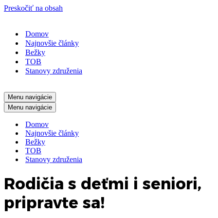
Preskočiť na obsah
Domov
Najnovšie články
Bežky
TOB
Stanovy združenia
Menu navigácie
Menu navigácie
Domov
Najnovšie články
Bežky
TOB
Stanovy združenia
Rodičia s deťmi i seniori,
pripravte sa!