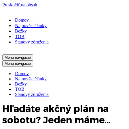
Preskočiť na obsah
Domov
Najnovšie články
Bežky
TOB
Stanovy združenia
Menu navigácie
Menu navigácie
Domov
Najnovšie články
Bežky
TOB
Stanovy združenia
Hľadáte akčný plán na
sobotu? Jeden máme…