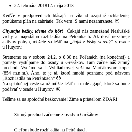
22. februára 2018
12. mája 2018
Keďže v predpovediach hlásajú na víkend ozajstné ochladenie,
ponúkame plán na zahriatie. Tak veru! S nami nezamrznete. 😉
Chystajte bežky, ideme do hôr!
Čakajú nás zasnežené Neslušské
vrchy a majestátna rozhľadňa na Petránkach. Ak dosť nezahreje
aktívny pohyb, môžete sa tešiť na
„čajík z lásky varený“
v osade
u Hutyrov.
Stretneme sa v sobotu 24.2. o 8:30 na Poľanách
(na konečnej) a
pomaly vystúpame do osady u Grešákov. Tam začne náš zimný
prechod. Vydáme sa k Vyhliadkovej veži na Marťákovom kopci
(854 m.n.m.). Áno, to je tá, ktorú mnohí poznáme pod názvom
„Rozhľadňa na Petránkach“ 🙂
Na spiatočnej ceste sa už môžte tešiť na malé agapé, ktoré sa bude
podávať v osade u Hutyrov. 😛
Tešíme sa na spoločné bežkovanie! Zime a priateľom ZDAR!
Zimný prechod začneme z osady u Grešákov
Cieľom bude rozhľadňa na Petránkach