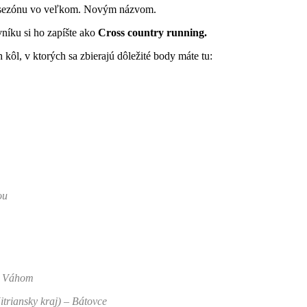
jú sezónu vo veľkom. Novým názvom.
íku si ho zapíšte ako
Cross country running.
 kôl, v ktorých sa zbierajú dôležité body máte tu:
ou
d Váhom
itriansky kraj)
–
Bátovce