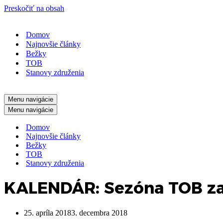
Preskočiť na obsah
Domov
Najnovšie články
Bežky
TOB
Stanovy združenia
Menu navigácie
Menu navigácie
Domov
Najnovšie články
Bežky
TOB
Stanovy združenia
KALENDÁR: Sezóna TOB zač
25. apríla 2018
3. decembra 2018