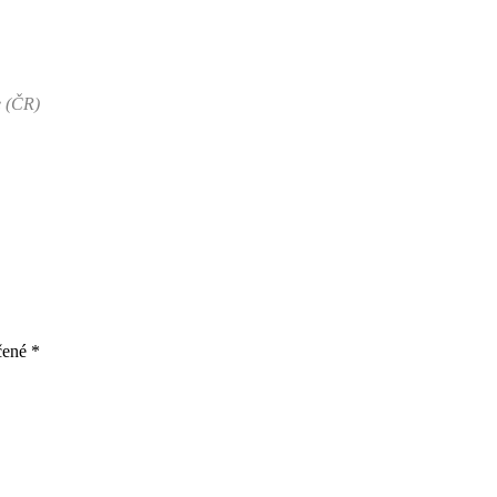
e (ČR)
čené
*