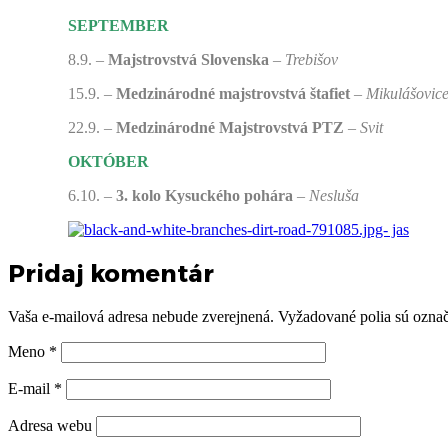
SEPTEMBER
8.9. –
Majstrovstvá Slovenska
–
Trebišov
15.9. –
Medzinárodné majstrovstvá štafiet
–
Mikulášovic
22.9. –
Medzinárodné Majstrovstvá PTZ
–
Svit
OKTÓBER
6.10. –
3. kolo Kysuckého pohára
–
Nesluša
Pridaj komentár
Vaša e-mailová adresa nebude zverejnená.
Vyžadované polia sú ozna
Meno
*
E-mail
*
Adresa webu