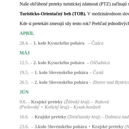
Naše obľúbené preteky turistickej zdatnosti (PTZ) začína
Turisticko-Orientačný beh (TOB).
V medzinárodnom slovn
Kde si pretekári zmerajú sily tento rok? Prehľad jednotlivých
APRÍL
28.4. –
1
.
kolo Kysuckého pohára
–
Čadca
MÁJ
12.5. –
2. kolo Kysuckého pohára
–
Oščadnica
19.5. –
1. kolo Slovenského pohára
–
Častá
26.5. –
2
.
kolo Slovenského pohára
–
Zborov nad Bystric
JÚN
9.6. –
Krajské preteky
(Žilinský kraj
) –
Raková
(Prešovský + Košický kraj) – Kysak-horáreň
16.6. –
Krajské preteky
(
Trenčiansky kraj
)
–
Dubnica na
23.6. –
3.kolo Slovenského pohára
+
Krajské preteky
(N